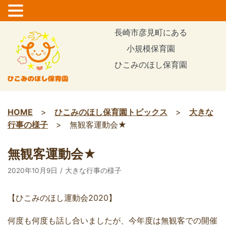
コ
長崎市彦見町にある
ン
小規模保育園
テ
ひこみのほし保育園
ン
ツ
に
ス
HOME
>
ひこみのほし保育園トピックス
>
大きな
キ
行事の様子
>
無観客運動会★
ッ
プ
無観客運動会★
2020年10月9日
大きな行事の様子
【ひこみのほし運動会2020】
何度も何度も話し合いましたが、今年度は無観客での開催