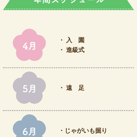
・ 入 園
・ 進級式
・ 遠 足
・じゃがいも掘り