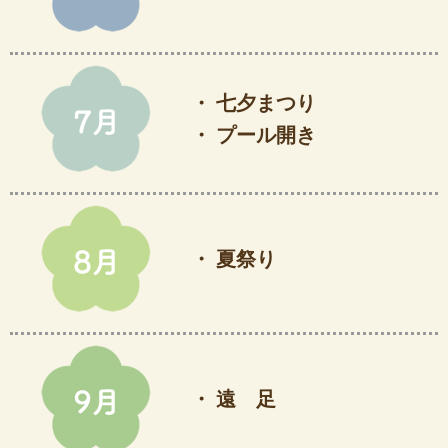
・ 七夕まつり
・ プール開き
・ 夏祭り
・ 遠 足