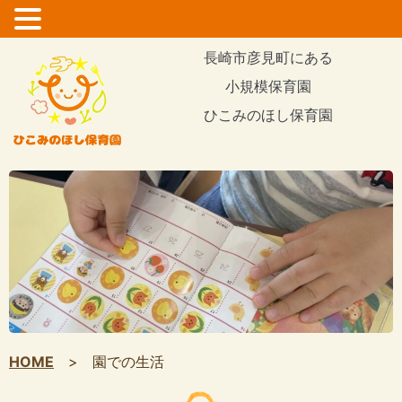
コ
長崎市彦見町にある
ン
小規模保育園
テ
ひこみのほし保育園
ン
ツ
に
ス
キ
ッ
プ
HOME
>
園での生活