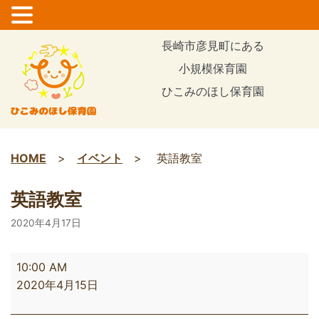
コ
長崎市彦見町にある
ン
小規模保育園
テ
ひこみのほし保育園
ン
ツ
に
ス
HOME
>
イベント
>
英語教室
キ
ッ
英語教室
プ
2020年4月17日
10:00 AM
2020年4月15日