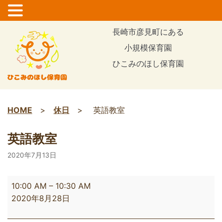
コ
長崎市彦見町にある
ン
小規模保育園
テ
ひこみのほし保育園
ン
ツ
に
ス
HOME
>
休日
>
英語教室
キ
ッ
英語教室
プ
2020年7月13日
10:00 AM
–
10:30 AM
2020年8月28日