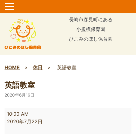
コ
長崎市彦見町にある
ン
小規模保育園
テ
ひこみのほし保育園
ン
ツ
に
ス
HOME
>
休日
>
英語教室
キ
ッ
英語教室
プ
2020年6月16日
10:00 AM
2020年7月22日