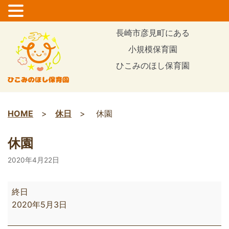
コ
長崎市彦見町にある
ン
小規模保育園
テ
ひこみのほし保育園
ン
ツ
に
ス
HOME
>
休日
>
休園
キ
ッ
休園
プ
2020年4月22日
終日
2020年5月3日