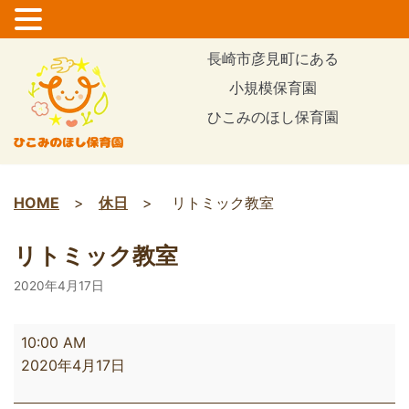
コ
長崎市彦見町にある
ン
小規模保育園
テ
ひこみのほし保育園
ン
ツ
に
ス
HOME
>
休日
>
リトミック教室
キ
ッ
リトミック教室
プ
2020年4月17日
10:00 AM
2020年4月17日